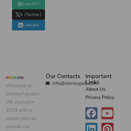
ChatGPT
X (Twitter)
LinkedIn
Our Contacts
Important
Links
info@storiespub.com
Welcome to
About Us
StoriesPub.com
Privacy Policy
We started in
2019 with a
simple idea to
provide our