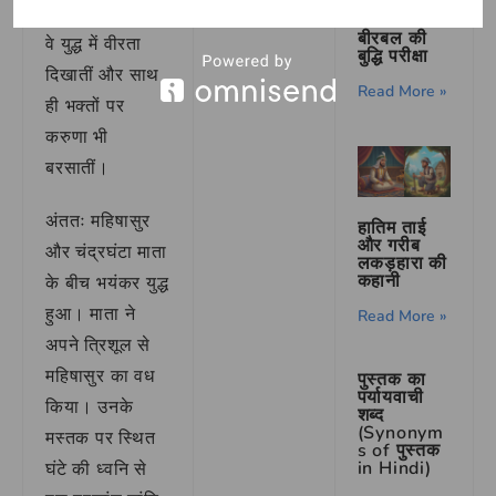
पड़ी है –
साथ विद्यमान थीं।
अकबर
बीरबल की
वे युद्ध में वीरता
बुद्धि परीक्षा
दिखातीं और साथ
Read More »
ही भक्तों पर
करुणा भी
बरसातीं।
अंततः महिषासुर
हातिम ताई
और गरीब
और चंद्रघंटा माता
लकड़हारा की
कहानी
के बीच भयंकर युद्ध
हुआ। माता ने
Read More »
अपने त्रिशूल से
महिषासुर का वध
पुस्तक का
पर्यायवाची
किया। उनके
शब्द
(Synonym
मस्तक पर स्थित
s of पुस्तक
in Hindi)
घंटे की ध्वनि से