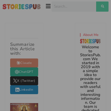
About Me
Summarize
Welcome
this Article
to
with:
StoriesPub.
com We
started in
Claude
2019 with
a simple
ChatGPT
idea to
provide our
X (Twitter)
readers
with useful
LinkedIn
and
interesting
informatio
n. Our
team is
dedicated