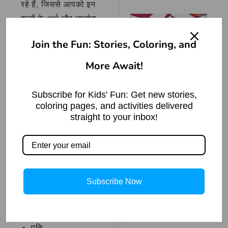
रहे हैं, जिससे आपको इन
शब्दों के अर्थ और उपयोग
समझने में मदद मिलेगी।
Join the Fun: Stories, Coloring, and
साथी के प्रमुख
More Await!
पर्यायवाची शब्द
How to Draw
Hashirama Senju |
–
Step by Step
Subscribe for Kids' Fun: Get new stories,
Read More »
coloring pages, and activities delivered
पति
straight to your inbox!
संगिनी
पतिदेव के
प्रमुख
पर्यायवाची शब्द
Subscribe Now
The Magical
Transformation:
–
Cinderella story
Read More »