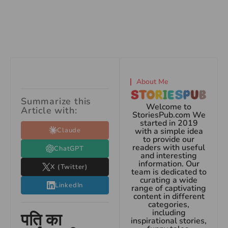
About Me
Summarize this
Welcome to
Article with:
StoriesPub.com We
started in 2019
Claude
with a simple idea
to provide our
readers with useful
ChatGPT
and interesting
information. Our
X (Twitter)
team is dedicated to
curating a wide
LinkedIn
range of captivating
content in different
categories,
including
पति का
inspirational stories,