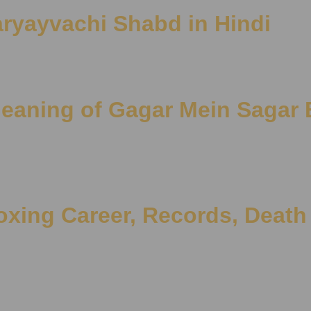
a Paryayvachi Shabd in Hindi
र्थ | Meaning of Gagar Mein Saga
oxing Career, Records, Death