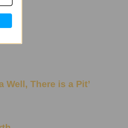
 a Well, There is a Pit’
rth