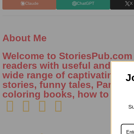
Claude
ChatGPT
X 
About Me
Welcome to StoriesPub.com W
readers with useful and inte
wide range of captivating con
J
stories, funny tales, Parenti
coloring books, how to draw
Su