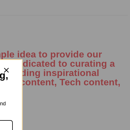
ple idea to provide our
is dedicated to curating a
including inspirational
g,
al AI content, Tech content,
and