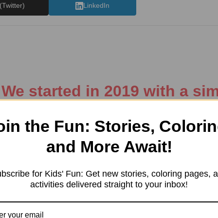
(Twitter)
LinkedIn
e started in 2019 with a sim
resting information. Our team 
tent in different categories, 
oin the Fun: Stories, Colorin
ng, Kids’ products, Education
and More Await!
, and more.
bscribe for Kids' Fun: Get new stories, coloring pages, 
activities delivered straight to your inbox!