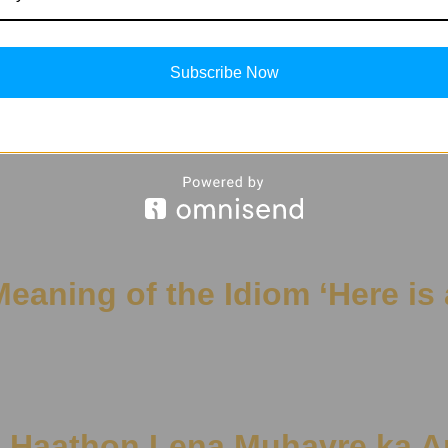
 of तारा in Hindi)
Subscribe Now
 | Meaning of the Idiom ‘Here is
 | Aade Haathon Lena Muhavre ka A