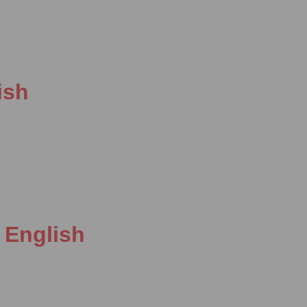
lish
 English