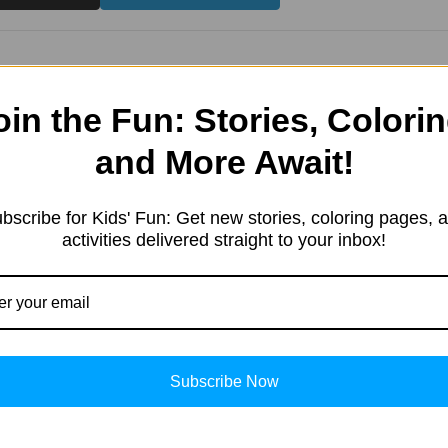
oin the Fun: Stories, Colorin
and More Await!
e started in 2019 with a sim
resting information. Our team 
bscribe for Kids' Fun: Get new stories, coloring pages, 
tent in different categories, 
activities delivered straight to your inbox!
ng, Kids’ products, Education
, and more.
Subscribe Now