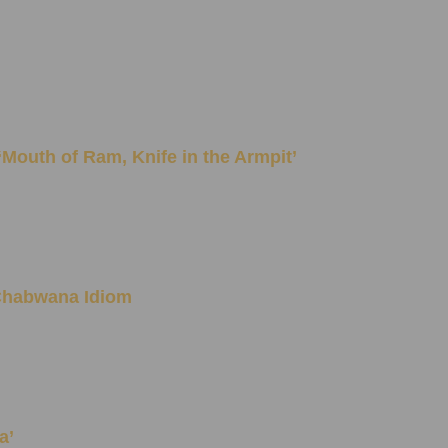
Idiom ‘Mouth of Ram, Knife in the Armpit’
ne Chabwana Idiom
a’