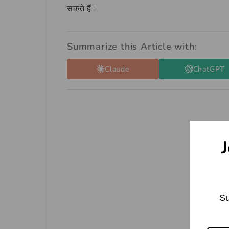
सकते हैं।
Summarize this Article with:
Claude
ChatGPT
J
Su