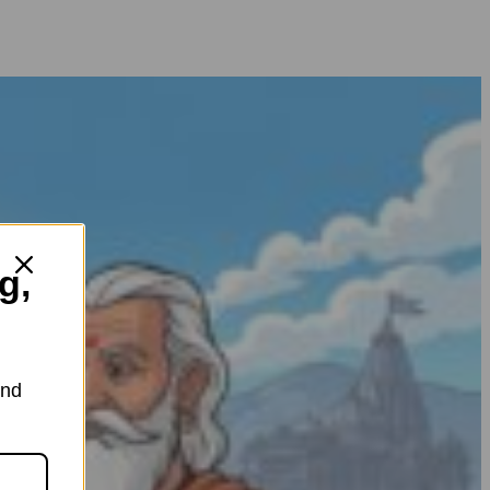
g,
and