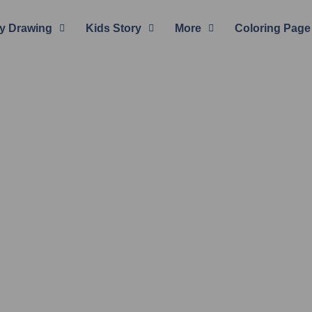
y Drawing
Kids Story
More
Coloring Page