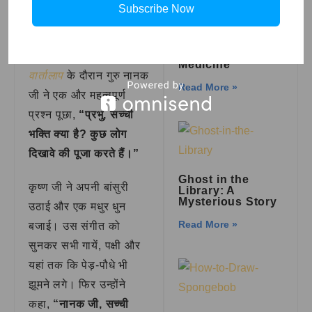
चाहिए। जो मिले उसमें
Subscribe Now
संतुष्ट रहना चाहिए।”
Story of
Shennong – God
of Agriculture and
इस पावन
कृष्णा के साथ
Medicine
वार्तालाप
के दौरान गुरु नानक
Read More »
जी ने एक और महत्वपूर्ण
प्रश्न पूछा,
“प्रभु, सच्ची
भक्ति क्या है? कुछ लोग
दिखावे की पूजा करते हैं।”
Ghost in the
कृष्ण जी ने अपनी बांसुरी
Library: A
Mysterious Story
उठाई और एक मधुर धुन
Read More »
बजाई। उस संगीत को
सुनकर सभी गायें, पक्षी और
यहां तक कि पेड़-पौधे भी
झूमने लगे। फिर उन्होंने
कहा,
“नानक जी, सच्ची