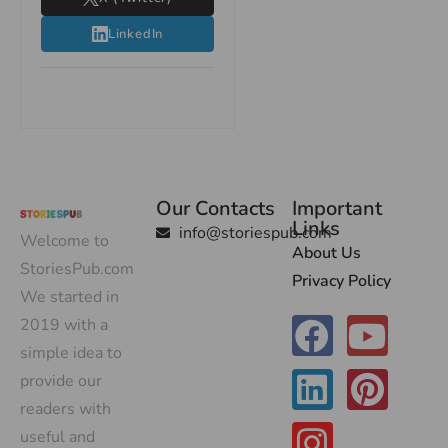
LinkedIn
Our Contacts
Important
Links
info@storiespub.com
Welcome to
About Us
StoriesPub.com
Privacy Policy
We started in
2019 with a
simple idea to
provide our
readers with
useful and