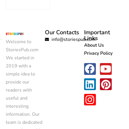
Our Contacts
Important
Links
info@storiespub.com
Welcome to
About Us
StoriesPub.com
Privacy Policy
We started in
2019 with a
simple idea to
provide our
readers with
useful and
interesting
information. Our
team is dedicated