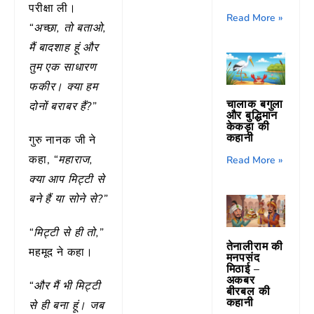
परीक्षा ली।
Read More »
“अच्छा, तो बताओ,
मैं बादशाह हूं और
तुम एक साधारण
फकीर। क्या हम
चालाक बगुला
दोनों बराबर हैं?”
और बुद्धिमान
केकड़ा की
कहानी
गुरु नानक जी ने
कहा,
“महाराज,
Read More »
क्या आप मिट्टी से
बने हैं या सोने से?”
“मिट्टी से ही तो,”
तेनालीराम की
महमूद ने कहा।
मनपसंद
मिठाई –
अकबर
“और मैं भी मिट्टी
बीरबल की
कहानी
से ही बना हूं। जब