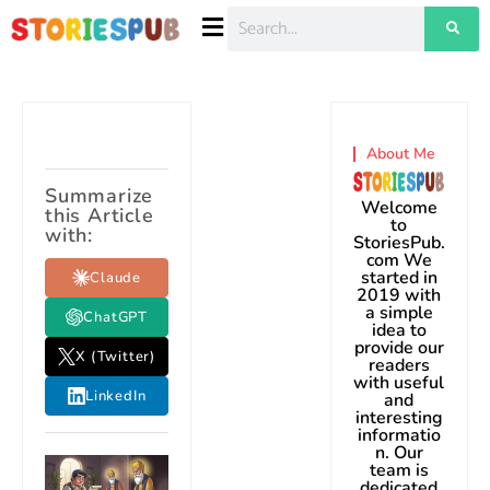
About Me
Summarize
Welcome
this Article
to
with:
StoriesPub.
com We
started in
Claude
2019 with
a simple
ChatGPT
idea to
provide our
X (Twitter)
readers
with useful
LinkedIn
and
interesting
informatio
n. Our
team is
dedicated