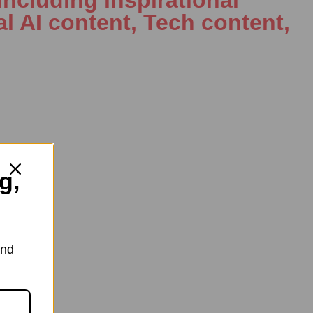
al AI content, Tech content,
y
g,
and