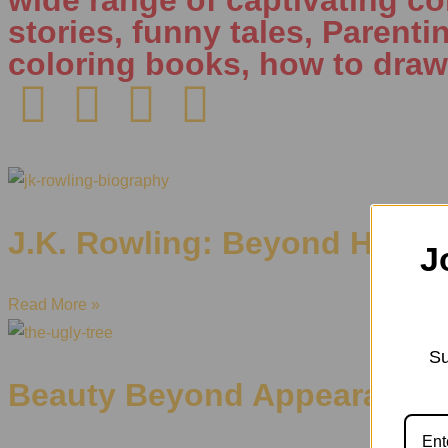
stories, funny tales, Parenti
coloring books, how to draw
J.K. Rowling: Beyond Harry 
J
Read More »
Su
Beauty Beyond Appearances