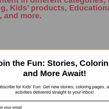
ng, Kids’ products, Education
, and more.
Potter’s Legacy – A Biograph
oin the Fun: Stories, Colorin
and More Await!
bscribe for Kids' Fun: Get new stories, coloring pages, 
activities delivered straight to your inbox!
: The Ugly Tree