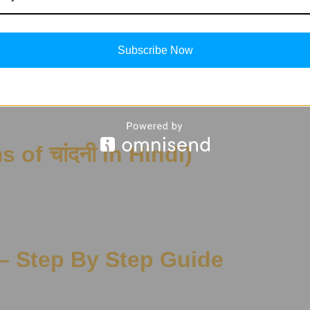
Subscribe Now
ms of चांदनी in Hindi)
– Step By Step Guide