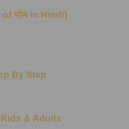
 of प्रेम in Hindi)
ep By Step
 Kids & Adults