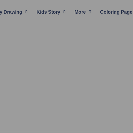
y Drawing
Kids Story
More
Coloring Page