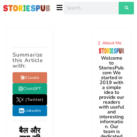
About Me
Summarize
Welcome
this Article
to
with:
StoriesPub.
com We
started in
Claude
2019 with
a simple
ChatGPT
idea to
provide our
X (Twitter)
readers
with useful
LinkedIn
and
interesting
informatio
n. Our
बैल और
team is
dedicated