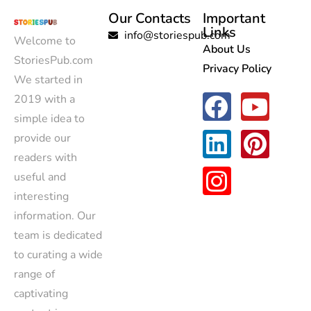
Our Contacts
Important
Links
info@storiespub.com
Welcome to
About Us
StoriesPub.com
Privacy Policy
We started in
2019 with a
simple idea to
provide our
readers with
useful and
interesting
information. Our
team is dedicated
to curating a wide
range of
captivating