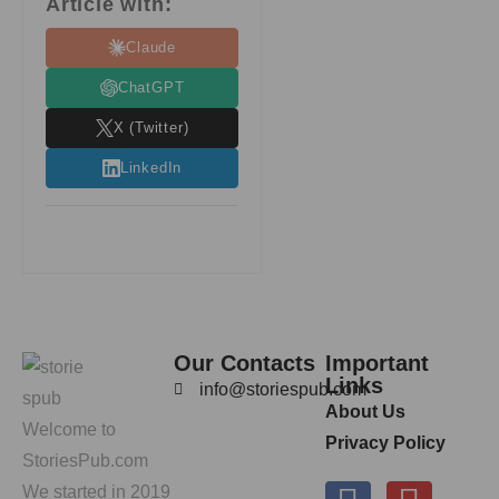
Article with:
Claude
ChatGPT
X (Twitter)
LinkedIn
Our Contacts
Important
Links
info@storiespub.com
About Us
Welcome to
Privacy Policy
StoriesPub.com
We started in 2019