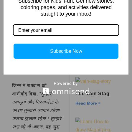
Subscribe for Kids' Fun: Get new stories,
सीमा की चौकसी –
coloring pages, and activities delivered
जाएँ। आपको किसी दीपक में
अकबर बीरबल की
कहानी
straight to your inbox!
कैद नहीं रहना चाहिए।”
Read More »
यह सुनकर
जिन्न
की आँखों
में आँसू आ गए। उसने कहा,
दिमाग लगाना मुहावरे का
अर्थ | Meaning of
“हजारों सालों में तुम पहले
the Idiom ‘Using
Subscribe Now
One’s Brain’
इंसान हो जिसने मेरी आज़ादी
Read More »
के बारे में सोचा है। सभी लोग
सिर्फ अपने लिए माँगते थे।”
जिन्न ने रामदास को
The Vain Stag
आशीर्वाद दिया,
“तुम्हारी
दयालुता और निस्वार्थता के
Read More »
कारण तुम्हारा व्यापार हमेशा
फलता-फूलता रहेगा। तुम्हारे
पास जो भी आएगा, वह खुश