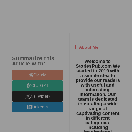
About Me
Summarize this
Welcome to
Article with:
StoriesPub.com We
started in 2019 with
Claude
a simple idea to
provide our readers
with useful and
ChatGPT
interesting
information. Our
X (Twitter)
team is dedicated
to curating a wide
LinkedIn
range of
captivating content
in different
categories,
including