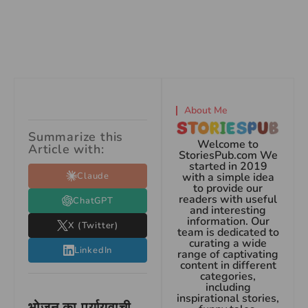
About Me
Summarize this
Welcome to
Article with:
StoriesPub.com We
started in 2019
Claude
with a simple idea
to provide our
readers with useful
ChatGPT
and interesting
information. Our
X (Twitter)
team is dedicated to
curating a wide
LinkedIn
range of captivating
content in different
categories,
including
inspirational stories,
भोजन का पर्यायवाची