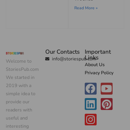
Read More »
Our Contacts
Important
Links
info@storiespub.com
Welcome to
About Us
StoriesPub.com
Privacy Policy
We started in
2019 with a
simple idea to
provide our
readers with
useful and
interesting