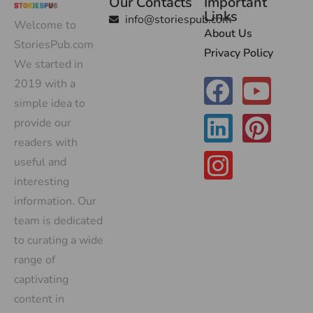
Our Contacts
Important
Links
info@storiespub.com
Welcome to
About Us
StoriesPub.com
Privacy Policy
We started in
2019 with a
simple idea to
provide our
readers with
useful and
interesting
information. Our
team is dedicated
to curating a wide
range of
captivating
content in