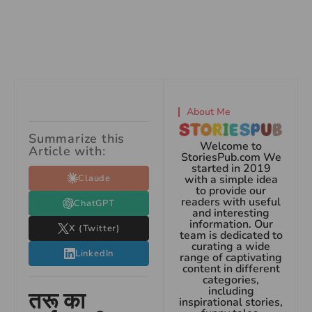
About Me
Summarize this
Welcome to
Article with:
StoriesPub.com We
started in 2019
Claude
with a simple idea
to provide our
readers with useful
ChatGPT
and interesting
information. Our
X (Twitter)
team is dedicated to
curating a wide
LinkedIn
range of captivating
content in different
categories,
including
तरू का
inspirational stories,