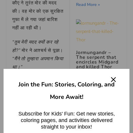
कौए ने तुरंत मोर की मदद
Read More »
की। वह मोर को एक सुरक्षित
गुफा में ले गया जहां बारिश
नहीं आ रही थी।
“तुम मेरी मदद क्यों कर रहे
हो?”
मोर ने आश्चर्य से पूछा।
Jormungandr –
The serpent that
“मैंने तो तुम्हारा अपमान किया
encircles Midgard
and killed Thor
था।”
Read More »
कौआ मुस्कराया और बोला,
Join the Fun: Stories, Coloring, and
“मित्र, सच्ची मित्रता रंग-
More Await!
रूप को नहीं देखती। मैं
तुम्हारी मदद इसलिए कर रहा
Subscribe for Kids' Fun: Get new stories,
हूं क्योंकि तुम मुश्किल में
Learn How to play
coloring pages, and activities delivered
table Foosball
हो।”
Game as Beginner
straight to your inbox!
| Rules