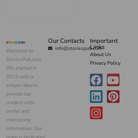
Our Contacts
Important
Links
info@storiespub.com
Welcome to
About Us
StoriesPub.com
Privacy Policy
We started in
2019 with a
simple idea to
provide our
readers with
useful and
interesting
information. Our
team is dedicated