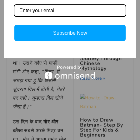
आंधी के बाद कौआ रोज़ मोर
Read More »
के लिए खाना लाता था। जब
मोर के पंख सूख गए तो कौए
ने उसे उड़ना भी सिखाया।
Subscribe Now
धीरे-धीरे मोर को एहसास
The Eight
Immortals: A
हुआ कि वह कितना गलत
Journey Through
था। उसने कौए से माफी
Chinese
Mythology
मांगी और कहा,
“मित्र, मैं
Read More »
समझ गया हूं कि असली
सुंदरता दिल में होती है, चेहरे
पर नहीं। तुम्हारा दिल सोने
जैसा है।”
How to Draw
उस दिन के बाद
मोर और
Batman- Step By
Step For Kids &
कौआ
सबसे अच्छे मित्र बन
Beginners
गए। मोर ने अपना घमंड छोड़