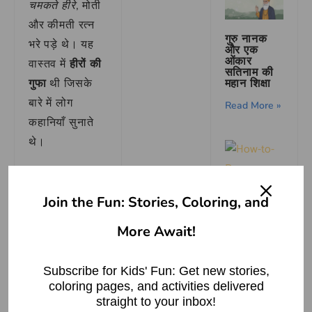
चमकते हीरे
, मोती
और कीमती रत्न
गुरु नानक
भरे पड़े थे। यह
और एक
ओंकार
वास्तव में
हीरों की
सतिनाम की
गुफा
थी जिसके
महान शिक्षा
बारे में लोग
Read More »
कहानियाँ सुनाते
थे।
अली ने सिर्फ
उतना ही सोना
Join the Fun: Stories, Coloring, and
लिया जितनी
How to
Draw a
More Await!
उसकी और माँ की
Monkey
|Step By
जरूरत थी। वह
Step
Subscribe for Kids' Fun: Get new stories,
लालची नहीं था।
Read More »
coloring pages, and activities delivered
उसने कहा,
“बंद
straight to your inbox!
हो जा सिम सिम!”