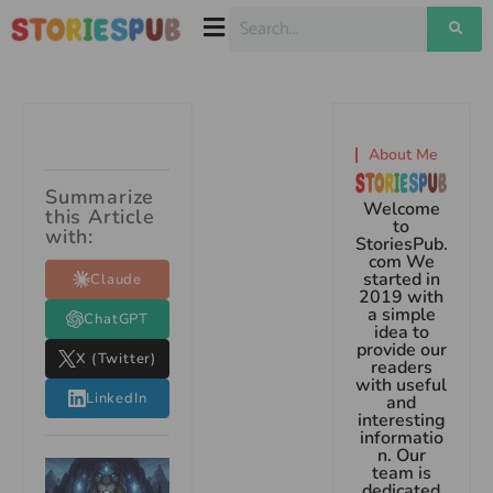
About Me
Summarize
Welcome
this Article
to
with:
StoriesPub.
com We
started in
Claude
2019 with
a simple
ChatGPT
idea to
provide our
X (Twitter)
readers
with useful
LinkedIn
and
interesting
informatio
n. Our
team is
dedicated