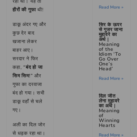
रही थी। यह तो
Read More »
हीरों की गुफा
थी!
डाकू अंदर गए और
सिर के ऊपर
से गुजर जाना
कुछ देर बाद
मुहावरे का
अर्थ |
खजाना लेकर
Meaning
of the
बाहर आए।
Idiom ‘To
सरदार ने फिर
Go Over
One’s
कहा,
“बंद हो जा
Head’
सिम सिम!”
और
Read More »
गुफा का दरवाजा
बंद हो गया। सभी
दिल जीत
लेना मुहावरे
डाकू वहाँ से चले
का अर्थ |
गए।
Meaning
of
Winning
अली का दिल जोर
Hearts
से धड़क रहा था।
Read More »