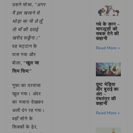
उसने सोचा,
“अगर
मैं इस खजाने से
थोड़ा सा भी ले लूँ
गधे के कान –
चापलूसों को
तो माँ की दवाई
सबक देने की
खरीद सकूँगा।”
कहानी
वह चट्टान के
Read More »
पास गया और
बोला,
“खुल जा
सिम सिम!”
दुष्ट भेड़िया
गुफा का दरवाजा
और बुराई का
खुल गया। अंदर
अंत –
पंचतंत्र की
का नजारा देखकर
कहानी
अली दंग रह गया।
Read More »
वहाँ सोने के
सिक्कों के ढेर,