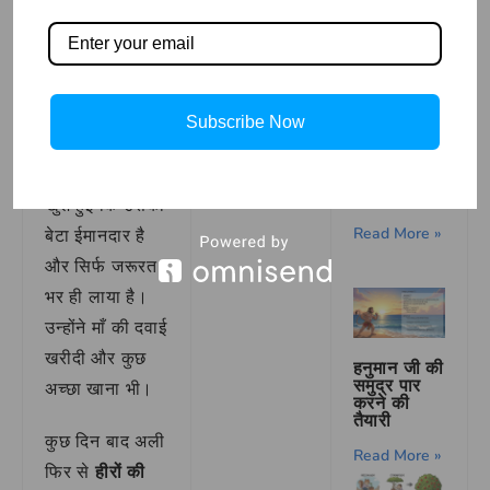
और गुफा बंद हो
गई।
चाँद का
पर्यायवाची
घर पहुँचकर अली
Subscribe Now
शब्द |
ने माँ को सब कुछ
Chand Ka
Paryayvac
बताया। माँ बहुत
hi Shabd
in Hindi
खुश हुई कि उसका
Read More »
बेटा ईमानदार है
और सिर्फ जरूरत
भर ही लाया है।
उन्होंने माँ की दवाई
खरीदी और कुछ
हनुमान जी की
समुद्र पार
अच्छा खाना भी।
करने की
तैयारी
कुछ दिन बाद अली
Read More »
फिर से
हीरों की