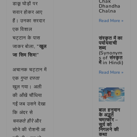
Chak
डाकू घोड़ों पर
Dhandha
Chalna
सवार होकर आए
हैं। उनका सरदार
Read More »
एक विशाल
चट्टान के पास
संस्कृत में का
पर्यायवाची
जाकर बोला,
“खुल
शब्द
(Synonym
जा सिम सिम!”
s of संस्कृत
में in Hindi)
अचानक चट्टान में
Read More »
एक
गुप्त रास्ता
खुल गया। अली
की आँखें चौंधिया
गईं जब उसने देखा
बाल हनुमान
कि अंदर से
के अद्भुत
चमत्कार –
चमकते हीरे
और
सूर्य को
सोने की रोशनी आ
निगलने की
कथा