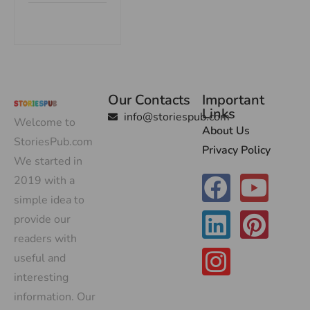
Our Contacts
Important
Links
info@storiespub.com
Welcome to
About Us
StoriesPub.com
Privacy Policy
We started in
2019 with a
simple idea to
provide our
readers with
useful and
interesting
information. Our