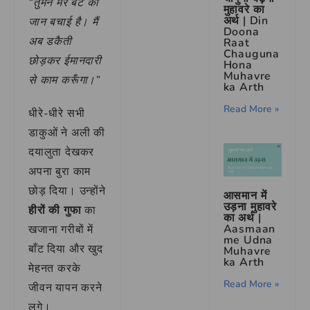
“तुमने मेरे बेटे की
मुहावरे का
अर्थ | Din
जान बचाई है। मैं
Doona
अब डकैती
Raat
Chauguna
छोड़कर ईमानदारी
Hona
Muhavre
से काम करूँगा।”
ka Arth
Read More »
धीरे-धीरे सभी
डाकुओं ने अली की
दयालुता देखकर
अपना बुरा काम
छोड़ दिया। उन्होंने
आसमान में
उड़ना मुहावरे
हीरों की गुफा
का
का अर्थ |
Aasmaan
खजाना गरीबों में
me Udna
बाँट दिया और खुद
Muhavre
ka Arth
मेहनत करके
Read More »
जीवन यापन करने
लगे।