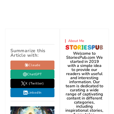
About Me
Summarize this
Welcome to
Article with:
StoriesPub.com We
started in 2019
Claude
with a simple idea
to provide our
readers with useful
ChatGPT
and interesting
information. Our
X (Twitter)
team is dedicated to
curating a wide
LinkedIn
range of captivating
content in different
categories,
including
inspirational stories,