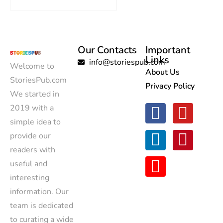
Our Contacts
Important
Links
info@storiespub.com
Welcome to
About Us
StoriesPub.com
Privacy Policy
We started in
2019 with a
simple idea to
provide our
readers with
useful and
interesting
information. Our
team is dedicated
to curating a wide