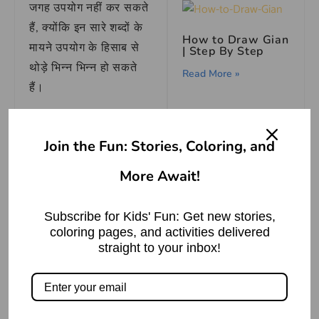
जगह उपयोग नहीं कर सकते
हैं, क्योंकि इन सारे शब्दों के
How to Draw Gian
मायने उपयोग के हिसाब से
| Step By Step
थोड़े भिन्न भिन्न हो सकते
Read More »
हैं।
रास्ता के प्रमुख
पर्यायवाची शब्द
Join the Fun: Stories, Coloring, and
मार्ग
How to Draw a
More Await!
Moose – Easy
पथ
Drawing Tutorial
For Kids
सड़क
Subscribe for Kids' Fun: Get new stories,
गति
Read More »
coloring pages, and activities delivered
कर्म
straight to your inbox!
हरियाली
रुचि
The Ghostly
वाक्य प्रयोग
Garden: A Ghost