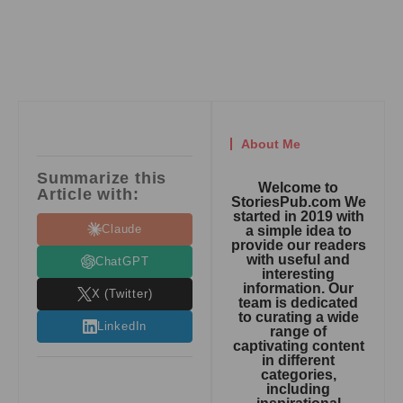
About Me
Summarize this
Welcome to
Article with:
StoriesPub.com We
started in 2019 with
Claude
a simple idea to
provide our readers
with useful and
ChatGPT
interesting
information. Our
X (Twitter)
team is dedicated
to curating a wide
LinkedIn
range of
captivating content
in different
categories,
including