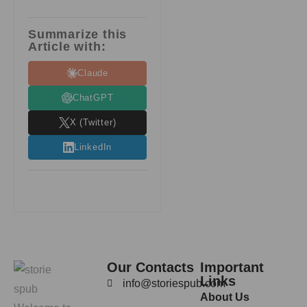
Summarize this
Article with:
Claude
ChatGPT
X (Twitter)
LinkedIn
Our Contacts
Important
Links
info@storiespub.com
About Us