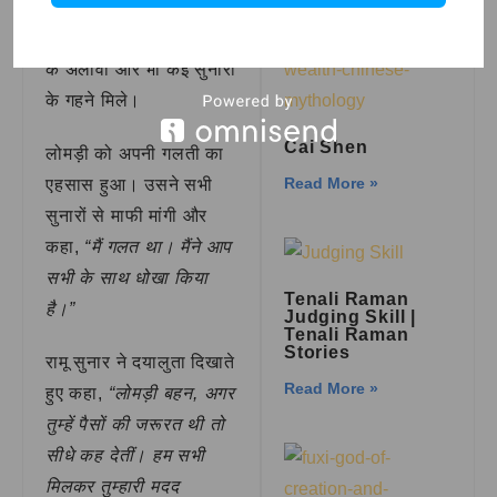
जब लोमड़ी को पकड़ा गया,
Read More »
तो उसके पास रामू के गहनों
के अलावा और भी कई सुनारों
के गहने मिले।
Cai Shen
लोमड़ी को अपनी गलती का
Read More »
एहसास हुआ। उसने सभी
सुनारों से माफी मांगी और
कहा,
“मैं गलत था। मैंने आप
सभी के साथ धोखा किया
Tenali Raman
है।”
Judging Skill |
Tenali Raman
Stories
रामू सुनार ने दयालुता दिखाते
Read More »
हुए कहा,
“लोमड़ी बहन, अगर
तुम्हें पैसों की जरूरत थी तो
सीधे कह देतीं। हम सभी
मिलकर तुम्हारी मदद