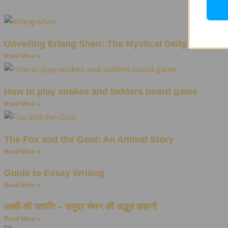
Unveiling Erlang Shen: The Mystical Deity of Chin
Read More »
How to play snakes and ladders board game
Read More »
The Fox and the Goat: An Animal Story
Read More »
Guide to Essay Writing
Read More »
लक्ष्मी की उत्पत्ति – समुद्र मंथन की अद्भुत कहानी
Read More »