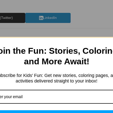
(Twitter)
LinkedIn
oin the Fun: Stories, Colorin
and More Await!
e started in 2019 with a sim
resting information. Our team 
bscribe for Kids' Fun: Get new stories, coloring pages, 
tent in different categories, 
activities delivered straight to your inbox!
ng, Kids’ products, Education
, and more.