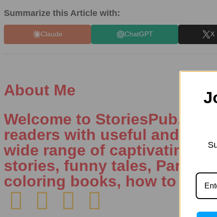
Summarize this Article with:
Claude
ChatGPT
X 
About Me
J
Welcome to StoriesPub.com W
readers with useful and inte
Su
wide range of captivating con
stories, funny tales, Parenti
coloring books, how to draw