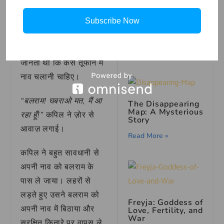
आवाज़ सुनी। बिना एक पल
मुँह की खाना मुहावरे का
अर्थ | Meaning of
गंवाए, वह अपनी मज़बूत नाव
Subscribe Now
the Idiom ‘Mukh Ki
लेकर तूफान में निकला।
Khana’
नाविक
होने के नाते वह
Read More »
जानता था कि कैसे तूफान में
नाव चलानी चाहिए।
“बलराम! घबराओ मत, मैं आ
The Disappearing
Map: A Mysterious
रहा हूँ!”
कपिल ने ज़ोर से
Story
आवाज़ लगाई।
Read More »
कपिल ने बहुत सावधानी से
अपनी नाव को बलराम के
पास ले जाया। लहरों से
लड़ते हुए उसने बलराम को
Freyja: Goddess of
अपनी नाव में बिठाया और
Love, Fertility, and
War
सुरक्षित किनारे पर वापस ले