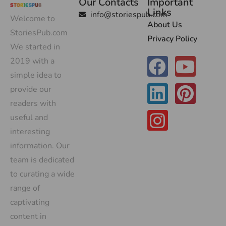
Our Contacts
Important
Links
info@storiespub.com
Welcome to
About Us
StoriesPub.com
Privacy Policy
We started in
2019 with a
simple idea to
provide our
readers with
useful and
interesting
information. Our
team is dedicated
to curating a wide
range of
captivating
content in