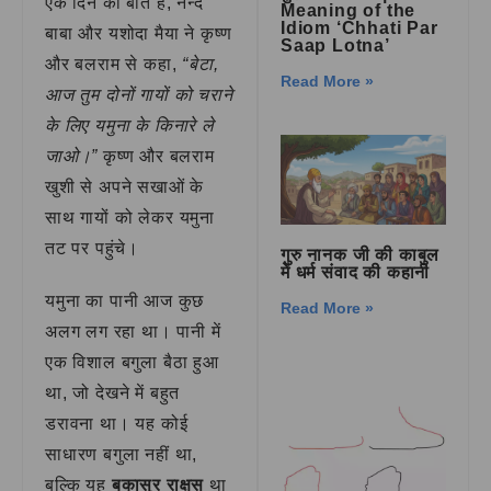
एक दिन की बात है, नन्द
Meaning of the
Idiom ‘Chhati Par
बाबा और यशोदा मैया ने कृष्ण
Saap Lotna’
और बलराम से कहा,
“बेटा,
Read More »
आज तुम दोनों गायों को चराने
के लिए यमुना के किनारे ले
जाओ।”
कृष्ण और बलराम
खुशी से अपने सखाओं के
साथ गायों को लेकर यमुना
तट पर पहुंचे।
गुरु नानक जी की काबुल
में धर्म संवाद की कहानी
यमुना का पानी आज कुछ
Read More »
अलग लग रहा था। पानी में
एक विशाल बगुला बैठा हुआ
था, जो देखने में बहुत
डरावना था। यह कोई
साधारण बगुला नहीं था,
बल्कि यह
बकासुर राक्षस
था