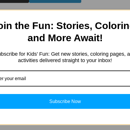
oin the Fun: Stories, Colorin
and More Await!
e started in 2019 with a sim
bscribe for Kids' Fun: Get new stories, coloring pages, 
resting information. Our team 
activities delivered straight to your inbox!
tent in different categories, 
ng, Kids’ products, Education
, and more.
Subscribe Now