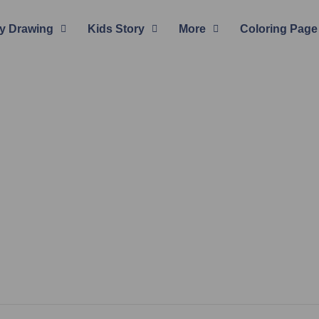
y Drawing
Kids Story
More
Coloring Page