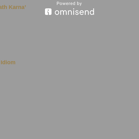
aath Karna’
a Idiom