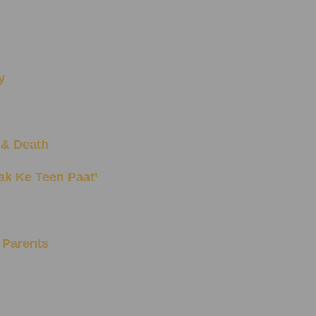
y
, & Death
haak Ke Teen Paat’
 Parents