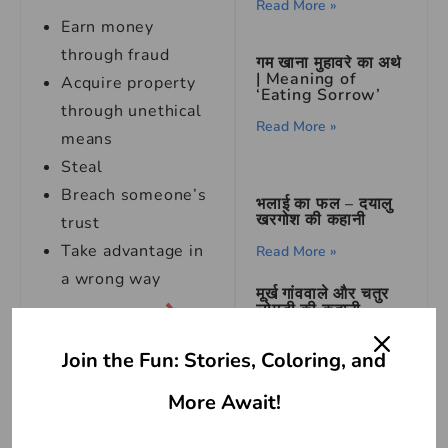
Read More »
Earn money
through fraud
गम खाना मुहावरे का अर्थ
| Meaning of
Acquire property
‘Eating Sorrow’
through unethical
Read More »
means
Steal
Breach someone’s
भलाई का फल – दयालु
खरगोश की कहानी
trust
Take advantage in
Read More »
a wrong way
मूर्ख गांववाले और चतुर
हाथ साफ होना
लोमड़ी की कहानी
Idioms
Read More »
Join the Fun: Stories, Coloring, and
Meaning in
More Await!
English
रावण के दरबार में हनुमान
की वीरता