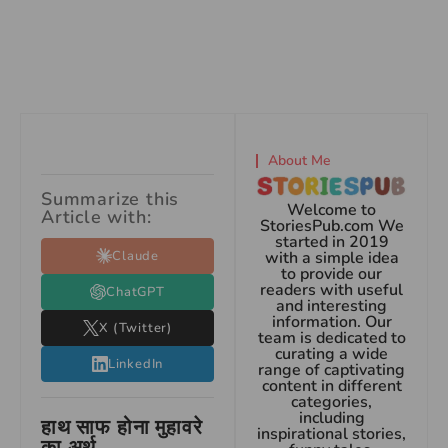
About Me
Summarize this
Welcome to
Article with:
StoriesPub.com We
started in 2019
Claude
with a simple idea
to provide our
readers with useful
ChatGPT
and interesting
information. Our
X (Twitter)
team is dedicated to
curating a wide
LinkedIn
range of captivating
content in different
categories,
including
हाथ साफ होना मुहावरे
inspirational stories,
का अर्थ