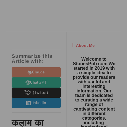
About Me
Summarize this
Welcome to
Article with:
StoriesPub.com We
started in 2019 with
Claude
a simple idea to
provide our readers
with useful and
ChatGPT
interesting
information. Our
X (Twitter)
team is dedicated
to curating a wide
LinkedIn
range of
captivating content
in different
categories,
कलाम का
including