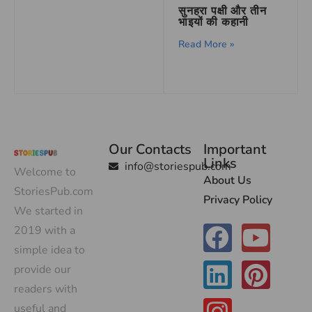
सुनहरा पक्षी और तीन
भाइयों की कहानी
Read More »
Our Contacts
Important
Links
info@storiespub.com
Welcome to
About Us
StoriesPub.com
Privacy Policy
We started in
2019 with a
simple idea to
provide our
readers with
useful and