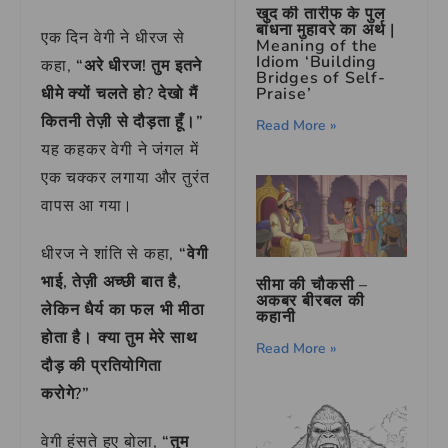
खुद की तारीफ के पुल
बांधना मुहावरे का अर्थ |
एक दिन वेगी ने धीरज से
Meaning of the
Idiom ‘Building
कहा,
“अरे धीरज! तुम इतने
Bridges of Self-
Praise’
धीमे क्यों चलते हो? देखो मैं
कितनी तेज़ी से दौड़ता हूँ।”
Read More »
यह कहकर वेगी ने जंगल में
एक चक्कर लगाया और तुरंत
वापस आ गया।
धीरज ने शांति से कहा,
“वेगी
भाई, तेज़ी अच्छी बात है,
सीमा की चौकसी –
अकबर बीरबल की
लेकिन धैर्य का फल भी मीठा
कहानी
होता है। क्या तुम मेरे साथ
Read More »
दौड़ की प्रतियोगिता
करोगे?”
वेगी हंसते हुए बोला,
“तुम