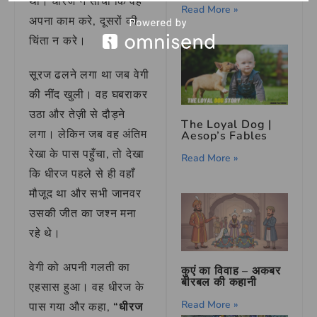
था। धीरज ने सोचा कि वह
Read More »
अपना काम करे, दूसरों की
चिंता न करे।
सूरज ढलने लगा था जब वेगी
की नींद खुली। वह घबराकर
उठा और तेज़ी से दौड़ने
The Loyal Dog |
लगा। लेकिन जब वह अंतिम
Aesop’s Fables
रेखा के पास पहुँचा, तो देखा
Read More »
कि धीरज पहले से ही वहाँ
मौजूद था और सभी जानवर
उसकी जीत का जश्न मना
रहे थे।
वेगी को अपनी गलती का
कुएं का विवाह – अकबर
बीरबल की कहानी
एहसास हुआ। वह धीरज के
Read More »
पास गया और कहा,
“धीरज