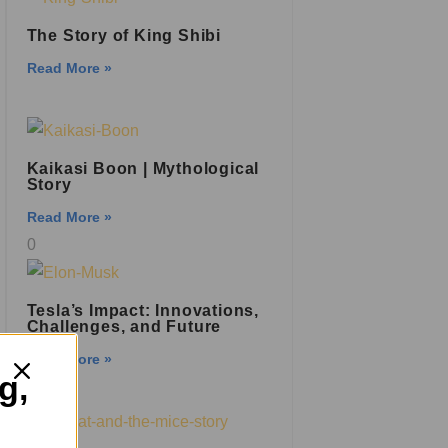
The Story of King Shibi
Read More »
Kaikasi Boon | Mythological
Story
Read More »
Tesla’s Impact: Innovations,
Challenges, and Future
Read More »
g,