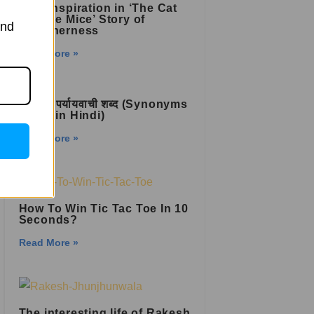
Find Inspiration in ‘The Cat
and the Mice’ Story of
and
Togetherness
Read More »
पिता का पर्यायवाची शब्द (Synonyms
of पिता in Hindi)
Read More »
How To Win Tic Tac Toe In 10
Seconds?
Read More »
The interesting life of Rakesh