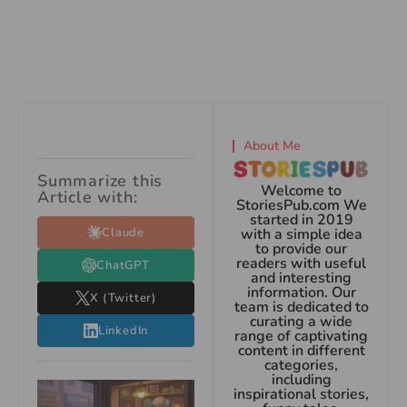
About Me
Summarize this
Welcome to
Article with:
StoriesPub.com We
started in 2019
Claude
with a simple idea
to provide our
readers with useful
ChatGPT
and interesting
information. Our
X (Twitter)
team is dedicated to
curating a wide
LinkedIn
range of captivating
content in different
categories,
including
inspirational stories,