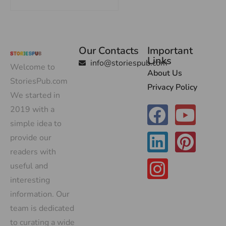
Our Contacts
Important
Links
info@storiespub.com
Welcome to
About Us
StoriesPub.com
Privacy Policy
We started in
2019 with a
simple idea to
provide our
readers with
useful and
interesting
information. Our
team is dedicated
to curating a wide