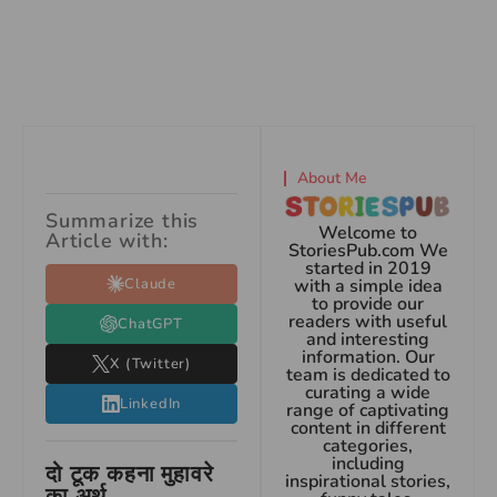
About Me
Summarize this
Welcome to
Article with:
StoriesPub.com We
started in 2019
Claude
with a simple idea
to provide our
readers with useful
ChatGPT
and interesting
information. Our
X (Twitter)
team is dedicated to
curating a wide
LinkedIn
range of captivating
content in different
categories,
including
दो टूक कहना मुहावरे
inspirational stories,
का अर्थ