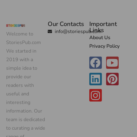
Our Contacts
Important
Links
info@storiespub.com
Welcome to
About Us
StoriesPub.com
Privacy Policy
We started in
2019 with a
simple idea to
provide our
readers with
useful and
interesting
information. Our
team is dedicated
to curating a wide
range of