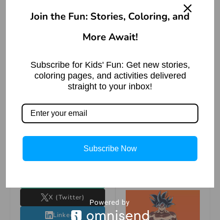
मुहावरे का सही उपयोग
Join the Fun: Stories, Coloring, and
Ginnungagap: The
करके हम अपनी बातचीत को
Creation and
Conflict of the
More Await!
और भी अधिक प्रभावशाली
Void
बना सकते हैं। आप भी इस
Read More »
मुहावरे का प्रयोग अपने
Subscribe for Kids' Fun: Get new stories,
coloring pages, and activities delivered
वाक्यों में कर सकते हैं ताकि
straight to your inbox!
आपकी भाषा और भी अधिक
प्रभावशाली लगे।
Summarize this
परशुराम अवतार की कथा
– भगवान विष्णु का छठा
Article with:
Subscribe Now
अवतार
Claude
Read More »
ChatGPT
X (Twitter)
LinkedIn