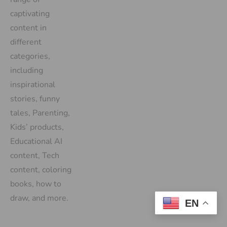
captivating
content in
different
categories,
including
inspirational
stories, funny
tales, Parenting,
Kids’ products,
Educational AI
content, Tech
content, coloring
books, how to
draw, and more.
EN