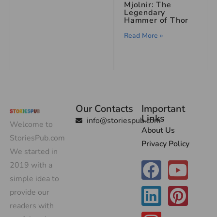
Mjolnir: The
Legendary
Hammer of Thor
Read More »
Our Contacts
Important
Links
info@storiespub.com
Welcome to
About Us
StoriesPub.com
Privacy Policy
We started in
2019 with a
simple idea to
provide our
readers with