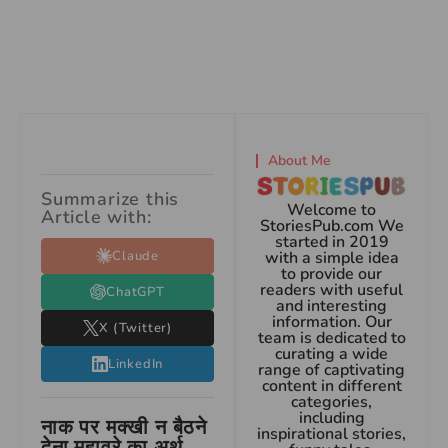
About Me
Summarize this
Welcome to
Article with:
StoriesPub.com We
started in 2019
Claude
with a simple idea
to provide our
readers with useful
ChatGPT
and interesting
information. Our
X (Twitter)
team is dedicated to
curating a wide
LinkedIn
range of captivating
content in different
categories,
including
नाक पर मक्खी न बैठने
inspirational stories,
देना मुहावरे का अर्थ