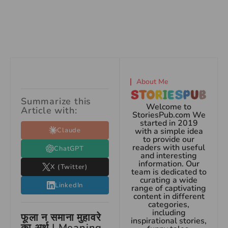
About Me
Summarize this
Welcome to
Article with:
StoriesPub.com We
started in 2019
Claude
with a simple idea
to provide our
readers with useful
ChatGPT
and interesting
information. Our
X (Twitter)
team is dedicated to
curating a wide
LinkedIn
range of captivating
content in different
categories,
including
फूला न समाना मुहावरे
inspirational stories,
का अर्थ | Meaning