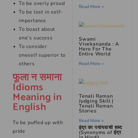
To be overly proud
Read More »
To be lost in self-
importance
To boast about
one’s success
Swami
Vivekananda : A
To consider
Hero For The
Entire World
oneself superior to
others
Read More »
फूला न समाना
Idioms
Meaning in
Tenali Raman
Judging Skill |
English
Tenali Raman
Stories
Read More »
To be puffed up with
इंद्र का पर्यायवाची शब्द
pride
(Synonyms of इंद्र
in Hindi)