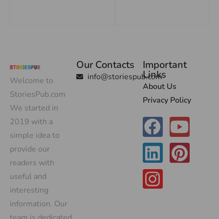
Our Contacts
Important
Links
info@storiespub.com
Welcome to
About Us
StoriesPub.com
Privacy Policy
We started in
2019 with a
simple idea to
provide our
readers with
useful and
interesting
information. Our
team is dedicated