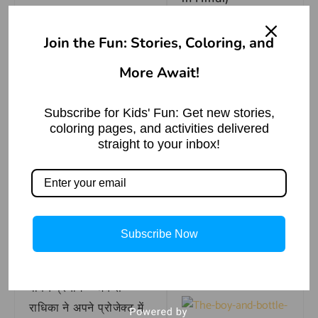
फूला न समाना
Read More »
मुहावरे का
Join the Fun: Stories, Coloring, and
वाक्य प्रयोग
More Await!
आदि शक्ति का प्राकट्य
– महान देवी माँ की
कहानी
वाक्य प्रयोग – जब से मोहन
Subscribe for Kids' Fun: Get new stories,
ने प्रतियोगिता में पहला
Read More »
coloring pages, and activities delivered
स्थान प्राप्त किया है, वह
straight to your inbox!
फूला न समाना हो गया है।
वाक्य प्रयोग – सुमन की
सफलता ने उसे इतना गर्वित
How to Draw
Water Bottle in 8
कर दिया है कि वह अब हमेशा
Subscribe Now
easy steps
फूला न समाना रहता है।
Read More »
वाक्य प्रयोग – जब से
राधिका ने अपने प्रोजेक्ट में