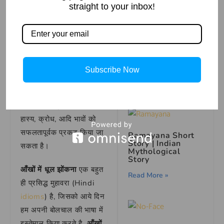
straight to your inbox!
आम बात है. अपने शब्दों में
मुहावरों का प्रयोग करने से
आपकी भाषा काफी आकर्षक,
प्रभावपूर्ण और रोचक बन जाती
The Talkative
है, और आप काफी बड़ी बात
Turtle Kids story
Subscribe Now
कम शब्दों में प्रभावपूर्ण ढंग से
Read More »
कह पाते है. मुहावरों के सही
इस्तेमाल से प्रेम, घृणा, ईर्ष्या,
हास्य, क्रोध, आदि भावों को
सफलतापूर्वक प्रकट किया जा
Ramayana Short
Story | Indian
सकता है।
Mythological
Story
आँखों में धूल झोंकना
एक बहुत
Read More »
ही प्रसिद्ध मुहावरा (Hindi
idioms
) है, जिसको आये दिन
हम अपनी बोलचाल की भाषा में
इस्तेमाल किया करते है.
आँखों