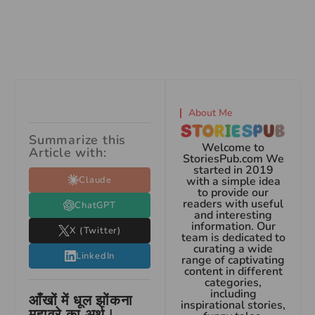
About Me
Summarize this
Welcome to
Article with:
StoriesPub.com We
started in 2019
Claude
with a simple idea
to provide our
readers with useful
ChatGPT
and interesting
information. Our
X (Twitter)
team is dedicated to
curating a wide
LinkedIn
range of captivating
content in different
categories,
including
आँखों में धूल झोंकना
inspirational stories,
मुहावरे का अर्थ |