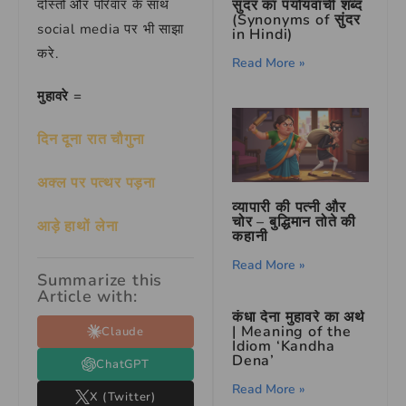
सुंदर का पर्यायवाची शब्द
दोस्तों और परिवार के साथ
(Synonyms of सुंदर
social media पर भी साझा
in Hindi)
करे.
Read More »
मुहावरे =
दिन दूना रात चौगुना
अक्ल पर पत्थर पड़ना
व्यापारी की पत्नी और
चोर – बुद्धिमान तोते की
आड़े हाथों लेना
कहानी
Read More »
Summarize this
Article with:
कंधा देना मुहावरे का अर्थ
| Meaning of the
Claude
Idiom ‘Kandha
Dena’
ChatGPT
Read More »
X (Twitter)