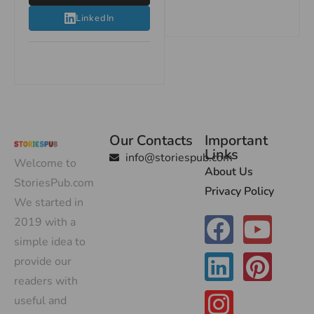
LinkedIn
Our Contacts
Important
Links
info@storiespub.com
Welcome to
About Us
StoriesPub.com
Privacy Policy
We started in
2019 with a
simple idea to
provide our
readers with
useful and