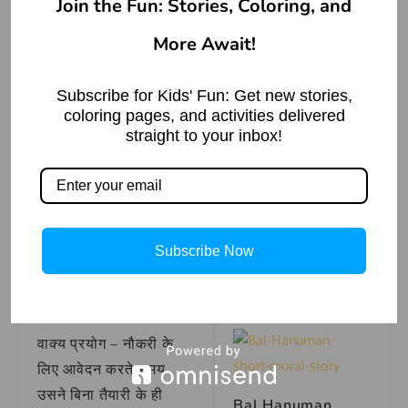
मुहावरे का
Ceiling Fan in
Join the Fun: Stories, Coloring, and
simple steps for
वाक्य प्रयोग
beginners
More Await!
Read More »
वाक्य प्रयोग – जब उसने
Subscribe for Kids' Fun: Get new stories,
बिना सोचे-समझे उस विवाद
coloring pages, and activities delivered
में अपनी राय रखी, तो सभी ने
कमल का पर्यायवाची शब्द
straight to your inbox!
कहा कि वह आग में कूद रहा
Read More »
है।
उल्लू सीधा करना मुहावरे
वाक्य प्रयोग – अपने दोस्तों
का अर्थ | Meaning of
the Idiom ‘Ullu
के लिए मदद करने के चक्कर
Subscribe Now
Seedha Karna’
में उसने आग में कूदने का
Read More »
काम किया।
वाक्य प्रयोग – नौकरी के
लिए आवेदन करते समय
उसने बिना तैयारी के ही
Bal Hanuman