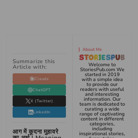
About Me
Summarize this
Welcome to
Article with:
StoriesPub.com We
started in 2019
Claude
with a simple idea
to provide our
readers with useful
ChatGPT
and interesting
information. Our
X (Twitter)
team is dedicated to
curating a wide
LinkedIn
range of captivating
content in different
categories,
including
आग में कूदना मुहावरे
inspirational stories,
का अर्थ | Meaning