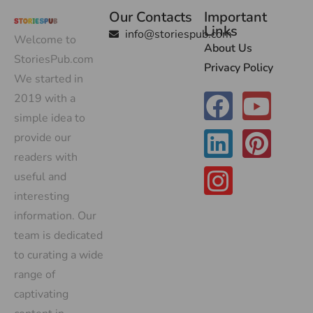
Our Contacts
Important
Links
info@storiespub.com
Welcome to
About Us
StoriesPub.com
Privacy Policy
We started in
2019 with a
simple idea to
provide our
readers with
useful and
interesting
information. Our
team is dedicated
to curating a wide
range of
captivating