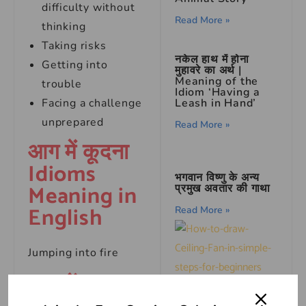
difficulty without
Read More »
thinking
Taking risks
नकेल हाथ में होना
Getting into
मुहावरे का अर्थ |
Meaning of the
trouble
Idiom ‘Having a
Facing a challenge
Leash in Hand’
unprepared
Read More »
आग में कूदना
Idioms
भगवान विष्णु के अन्य
Meaning in
प्रमुख अवतार की गाथा
English
Read More »
Jumping into fire
आग में कूदना
How to draw