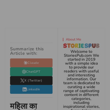
About Me
Summarize this
Welcome to
Article with:
StoriesPub.com We
started in 2019
Claude
with a simple idea
to provide our
readers with useful
ChatGPT
and interesting
information. Our
X (Twitter)
team is dedicated to
curating a wide
LinkedIn
range of captivating
content in different
categories,
including
महिला का
inspirational stories,