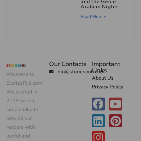
and the Genie |
Arabian Nights
Read More »
Our Contacts
Important
Links
info@storiespub.com
Welcome to
About Us
StoriesPub.com
Privacy Policy
We started in
2019 with a
simple idea to
provide our
readers with
useful and