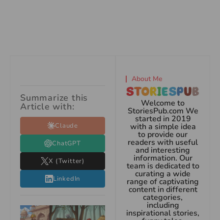
About Me
Summarize this
Welcome to
Article with:
StoriesPub.com We
started in 2019
Claude
with a simple idea
to provide our
readers with useful
ChatGPT
and interesting
information. Our
X (Twitter)
team is dedicated to
curating a wide
LinkedIn
range of captivating
content in different
categories,
including
inspirational stories,