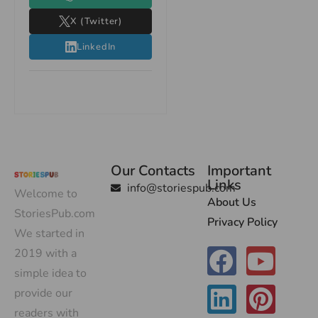
X (Twitter)
LinkedIn
Our Contacts
Important
Links
info@storiespub.com
Welcome to
About Us
StoriesPub.com
Privacy Policy
We started in
2019 with a
simple idea to
provide our
readers with