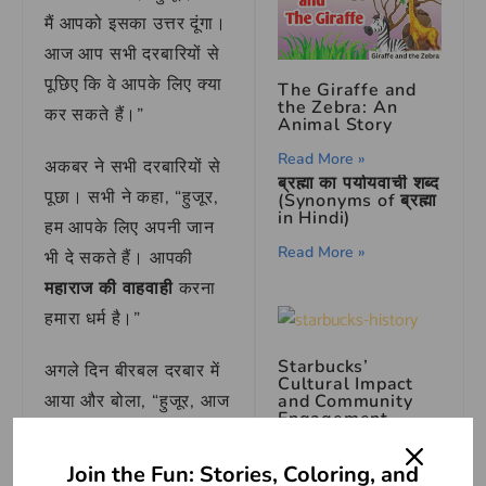
मैं आपको इसका उत्तर दूंगा।
आज आप सभी दरबारियों से
पूछिए कि वे आपके लिए क्या
The Giraffe and
the Zebra: An
कर सकते हैं।”
Animal Story
Read More »
अकबर ने सभी दरबारियों से
ब्रह्मा का पर्यायवाची शब्द
पूछा। सभी ने कहा, “हुजूर,
(Synonyms of ब्रह्मा
in Hindi)
हम आपके लिए अपनी जान
Read More »
भी दे सकते हैं। आपकी
महाराज की वाहवाही
करना
हमारा धर्म है।”
Starbucks’
अगले दिन बीरबल दरबार में
Cultural Impact
and Community
आया और बोला, “हुजूर, आज
Engagement
मैं आपको दिखाता हूँ कि
Read More »
सच्ची सेवा क्या होती है।”
Join the Fun: Stories, Coloring, and