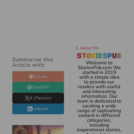
About Me
Summarize this
Welcome to
Article with:
StoriesPub.com We
started in 2019
Claude
with a simple idea
to provide our
readers with useful
ChatGPT
and interesting
information. Our
X (Twitter)
team is dedicated to
curating a wide
LinkedIn
range of captivating
content in different
categories,
including
inspirational stories,