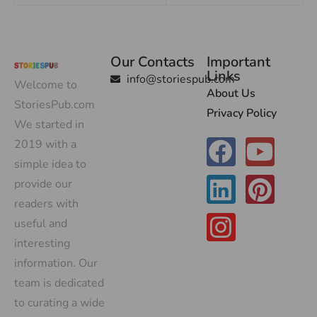
Our Contacts
Important
Links
info@storiespub.com
Welcome to
About Us
StoriesPub.com
Privacy Policy
We started in
2019 with a
simple idea to
provide our
readers with
useful and
interesting
information. Our
team is dedicated
to curating a wide