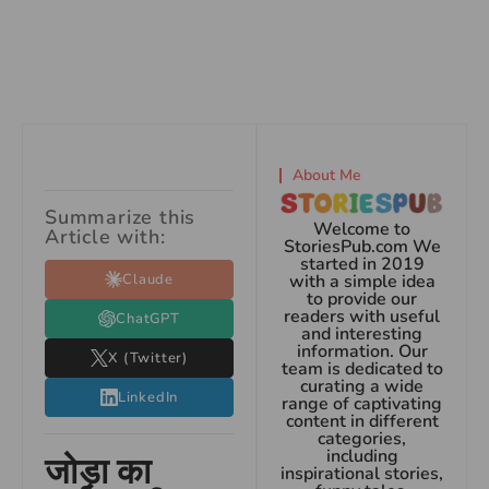
About Me
Summarize this
Welcome to
Article with:
StoriesPub.com We
started in 2019
Claude
with a simple idea
to provide our
readers with useful
ChatGPT
and interesting
information. Our
X (Twitter)
team is dedicated to
curating a wide
LinkedIn
range of captivating
content in different
categories,
including
जोड़ा का
inspirational stories,