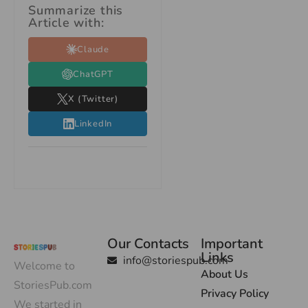
Summarize this
Article with:
Claude
ChatGPT
X (Twitter)
LinkedIn
Our Contacts
Important
Links
info@storiespub.com
Welcome to
About Us
StoriesPub.com
Privacy Policy
We started in