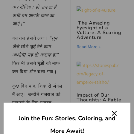
कर दीजिए। हो सकता है
कभी हम आपके काम आ
The Amazing
जाएं।”
Eyesight of a
Vulture: A Soaring
Adventure
गजराज हंसने लगा।
“तुम
जैसे छोटे
चूहे
मेरे काम
Read More »
आओगे? यह तो मजाक है!”
फिर भी उसने
चूहों
को माफ
कर दिया और चला गया।
कुछ दिन बाद, शिकारी जंगल
में आए। उन्होंने गजराज को
Impact of Our
Thoughts: A Fable
पकड़ने के लिए मजबूत
of Dogs and Cats
रस्सियों का जाल बिछाया।
Read More »
Join the Fun: Stories, Coloring, and
गजराज उस जाल में फंस
गया। वह कितना भी जोर
More Await!