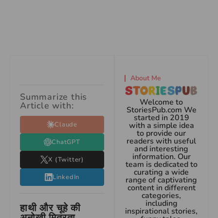
About Me
Summarize this
Welcome to
Article with:
StoriesPub.com We
started in 2019
Claude
with a simple idea
to provide our
readers with useful
ChatGPT
and interesting
information. Our
X (Twitter)
team is dedicated to
curating a wide
LinkedIn
range of captivating
content in different
categories,
including
हाथी और चूहे की
inspirational stories,
अनोखी मित्रता