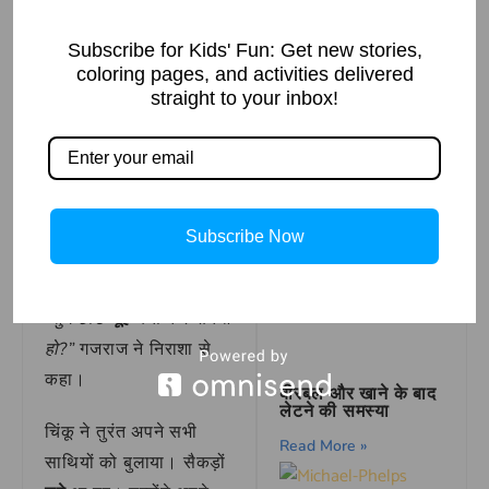
लगाता, रस्सियां नहीं टूटतीं।
Subscribe for Kids' Fun: Get new stories,
“बचाओ! कोई मेरी मदद
coloring pages, and activities delivered
करो!”
हाथी
चिल्लाया।
straight to your inbox!
How to Draw
Mason Jars in
उसकी आवाज सुनकर चिंकू
Simple Steps
दौड़ता हुआ आया।
Read More »
“महाराज, घबराइए मत। हम
आपकी मदद करेंगे,”
चिंकू ने
Subscribe Now
बीरबल और राजा की
कहा।
अंतिम इच्छा
Read More »
“तुम छोटे
चूहे
क्या कर सकते
हो?”
गजराज ने निराशा से
कहा।
बीरबल और खाने के बाद
लेटने की समस्या
चिंकू ने तुरंत अपने सभी
Read More »
साथियों को बुलाया। सैकड़ों