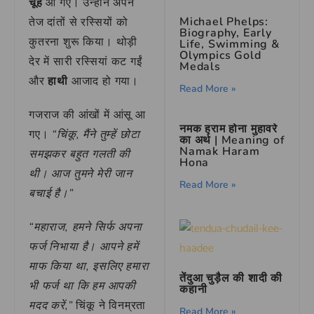
चूहे
आ गए। उन्होंने अपने
Michael Phelps:
तेज दांतों से रस्सियों को
Biography, Early
कुतरना शुरू किया। थोड़ी
Life, Swimming &
Olympics Gold
देर में सारी रस्सियां कट गईं
Medals
और
हाथी
आजाद हो गया।
Read More »
गजराज की आंखों में आंसू आ
नमक हराम होना मुहावरे
गए।
“चिंकू, मैंने तुम्हें छोटा
का अर्थ | Meaning of
Namak Haram
समझकर बहुत गलती की
Hona
थी। आज तुमने मेरी जान
Read More »
बचाई है।”
“महाराज, हमने सिर्फ अपना
फर्ज निभाया है। आपने हमें
माफ किया था, इसलिए हमारा
तेंदुआ चुड़ैल की शादी की
भी फर्ज था कि हम आपकी
कहानी
मदद करें,”
चिंकू ने विनम्रता
Read More »