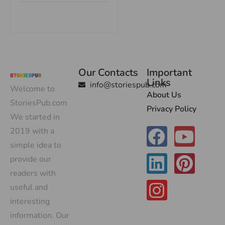
Our Contacts
Important
Links
info@storiespub.com
Welcome to
About Us
StoriesPub.com
Privacy Policy
We started in
2019 with a
simple idea to
provide our
readers with
useful and
interesting
information. Our