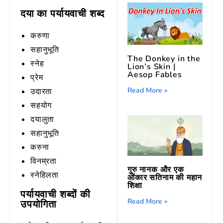
दया का पर्यायवाची शब्द
करुणा
सहानुभूति
The Donkey in the
स्नेह
Lion’s Skin |
Aesop Fables
प्रेम
Read More »
उदारता
सहयोग
दयालुता
सहानुभूति
करुना
विनम्रता
गुरु नानक और एक
स्नेहिलता
ओंकार सतिनाम की महान
शिक्षा
पर्यायवाची शब्दों की
Read More »
उपयोगिता