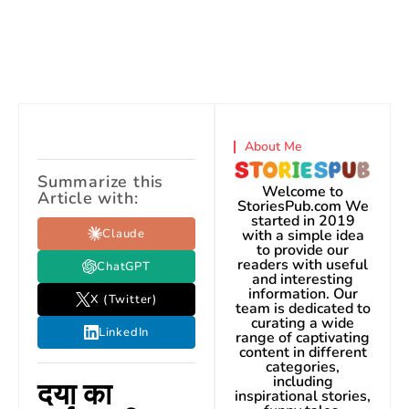
About Me
Summarize this
Welcome to
Article with:
StoriesPub.com We
started in 2019
Claude
with a simple idea
to provide our
readers with useful
ChatGPT
and interesting
information. Our
X (Twitter)
team is dedicated to
curating a wide
LinkedIn
range of captivating
content in different
categories,
including
दया का
inspirational stories,