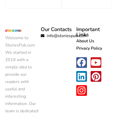
Our Contacts
Important
Links
info@storiespub.com
Welcome to
About Us
StoriesPub.com
Privacy Policy
We started in
2019 with a
simple idea to
provide our
readers with
useful and
interesting
information. Our
team is dedicated