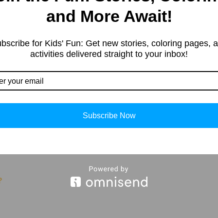
ng, Kids’ products, Educationa
and More Await!
, and more.
bscribe for Kids' Fun: Get new stories, coloring pages, 
activities delivered straight to your inbox!
Subscribe Now
?