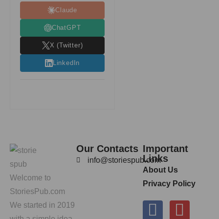
Claude
ChatGPT
X (Twitter)
LinkedIn
Our Contacts
Important
Links
info@storiespub.com
About Us
Welcome to
Privacy Policy
StoriesPub.com
We started in 2019
with a simple idea