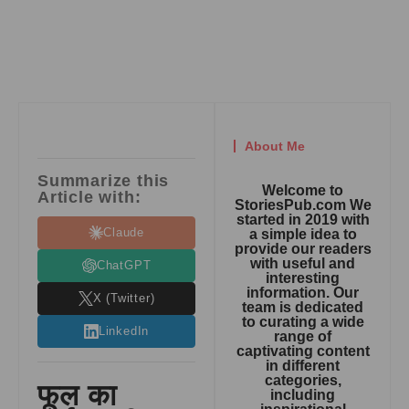
About Me
Summarize this
Welcome to
Article with:
StoriesPub.com We
started in 2019 with
Claude
a simple idea to
provide our readers
with useful and
ChatGPT
interesting
information. Our
X (Twitter)
team is dedicated
to curating a wide
LinkedIn
range of
captivating content
in different
categories,
फूल का
including