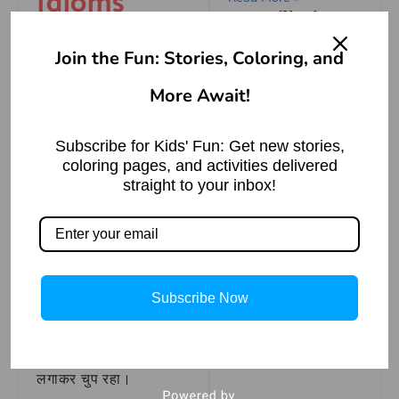
Idioms
झूठ का पुलिंदा होना
Meaning in
मुहावरे का अर्थ |
Meaning of the
English
Join the Fun: Stories, Coloring, and
Idiom ‘A Bundle of
Lies’
More Await!
Read More »
To lock one’s mouth
मुँह पर ताला
Subscribe for Kids' Fun: Get new stories,
लगाना मुहावरे
coloring pages, and activities delivered
उग्रसेन को राज्य वापसी
straight to your inbox!
– कृष्ण की न्याय गाथा
का वाक्य
Read More »
प्रयोग
वाक्य प्रयोग – जब उसे
Subscribe Now
अपने दोस्तों के सामने अपनी
The Possessed
Mirror: A Ghost
असफलता के बारे में बताना
Story
था, तो वह मुँह पर ताला
Read More »
लगाकर चुप रहा।