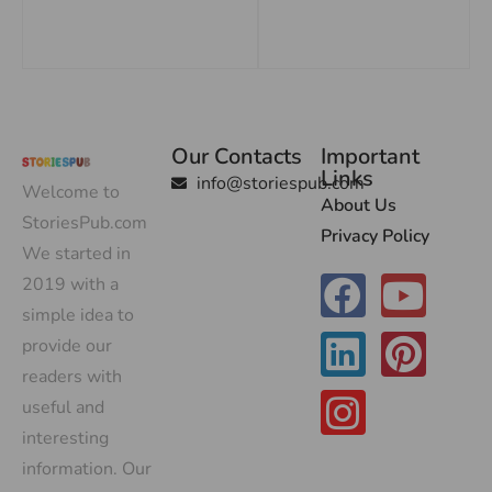
Our Contacts
Important
Links
info@storiespub.com
Welcome to
About Us
StoriesPub.com
Privacy Policy
We started in
2019 with a
simple idea to
provide our
readers with
useful and
interesting
information. Our