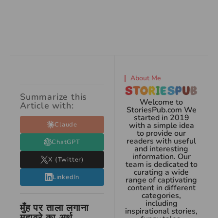
About Me
Summarize this
Welcome to
Article with:
StoriesPub.com We
started in 2019
Claude
with a simple idea
to provide our
readers with useful
ChatGPT
and interesting
information. Our
X (Twitter)
team is dedicated to
curating a wide
LinkedIn
range of captivating
content in different
categories,
including
मुँह पर ताला लगाना
inspirational stories,
मुहावरे का अर्थ