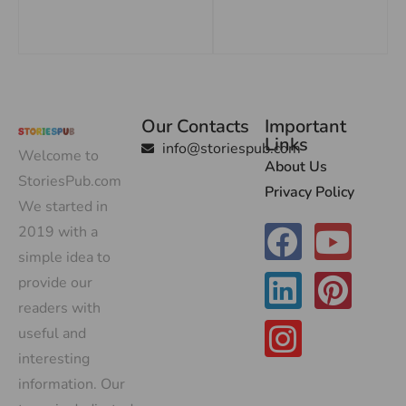
Our Contacts
Important
Links
info@storiespub.com
Welcome to
About Us
StoriesPub.com
Privacy Policy
We started in
2019 with a
simple idea to
provide our
readers with
useful and
interesting
information. Our