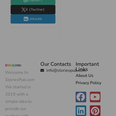
ChatGPT
X (Twitter)
LinkedIn
Our Contacts
Important
Links
info@storiespub.com
Welcome to
About Us
StoriesPub.com
Privacy Policy
We started in
2019 with a
simple idea to
provide our