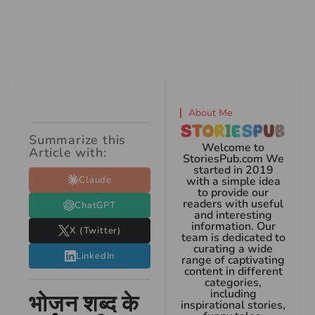
About Me
Summarize this
Welcome to
Article with:
StoriesPub.com We
started in 2019
Claude
with a simple idea
to provide our
readers with useful
ChatGPT
and interesting
information. Our
X (Twitter)
team is dedicated to
curating a wide
LinkedIn
range of captivating
content in different
categories,
including
भोजन शब्द के
inspirational stories,