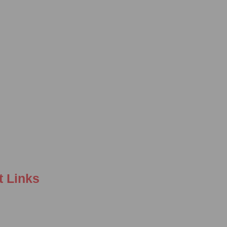
t Links
y