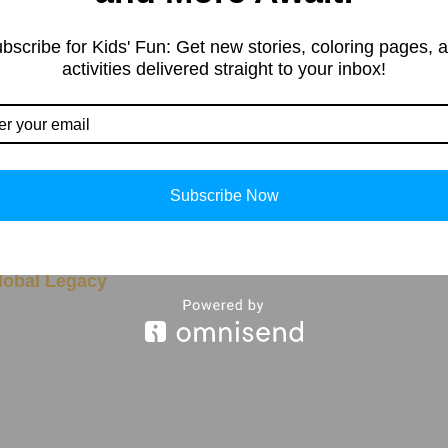
tent in different categories, 
ng, Kids’ products, Educationa
bscribe for Kids' Fun: Get new stories, coloring pages, 
, and more.
activities delivered straight to your inbox!
 ‘To Control One’s Tongue’
Subscribe Now
lobal Legacy