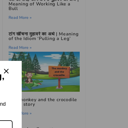
Meaning of Working Like a
Bull
Read More »
टांग खींचना मुहावरे का अर्थ | Meaning
of the Idiom ‘Pulling a Leg’
Read More »
g,
The monkey and the crocodile
and
moral story
Read More »