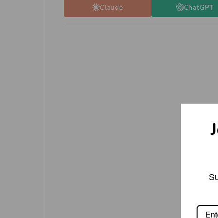
Claude
ChatGPT
J
Su