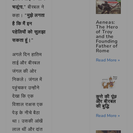
चलूंगा,”
बीरबल ने
कहा।
“मुझे लगता
Aeneas:
है कि मैं इन
The Hero
of Troy
पहेलियों को सुलझा
and the
सकता हूं।”
Founding
Father of
Rome
अगले दिन हातिम
Read More »
ताई और बीरबल
जंगल की ओर
निकले। जंगल में
पहुंचकर उन्होंने
देखा कि एक
कुत्ते की पूंछ
और बीरबल
विशाल राक्षस एक
की बुद्धि
पेड़ के नीचे बैठा
Read More »
था। उसकी आंखें
लाल थीं और दांत