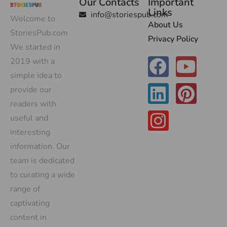
Our Contacts
Important
Links
info@storiespub.com
Welcome to
About Us
StoriesPub.com
Privacy Policy
We started in
2019 with a
simple idea to
provide our
readers with
useful and
interesting
information. Our
team is dedicated
to curating a wide
range of
captivating
content in