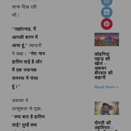
साफ दिख रही
थीं।
“जहांपनाह, मैं
आपकी शरण में
आया हूं,”
व्यापारी
ने कहा।
“मेरा नाम
कोहनिदा
पहाड़ की
हातिम ताई है और
खोज –
अकबर
मैं एक भयानक
बीरबल की
कहानी
समस्या में फंसा
हूं।”
Read More »
अकबर ने
उत्सुकता से पूछा,
“क्या बात है हातिम
दोस्ती की
ताई? तुम्हें क्या
अहमियत –