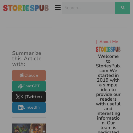
About Me
Summarize
Welcome
this Article
to
with:
StoriesPub.
com We
started in
Claude
2019 with
a simple
ChatGPT
idea to
provide our
X (Twitter)
readers
with useful
LinkedIn
and
interesting
informatio
n. Our
team is
dedicated