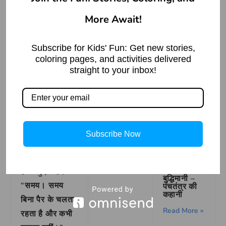
खजाना है जो
More Await!
Charles
बांटने से बढ़ता है।
Hardin
जितना हम दूसरों
Holley
(Buddy
Subscribe for Kids' Fun: Get new stories,
को सिखाते हैं,
Holly)
coloring pages, and activities delivered
Biography
उतना ही हमारा
| Born,
straight to your inbox!
Family,
ज्ञान बढ़ता जाता
Songs
है।”
Read More »
अब राक्षस परेशान
हो गया। उसने
Subscribe Now
तीसरी पहेली
पूछी। बीरबल ने
सिंह और
खरगोश की
हंसते हुए कहा,
बुद्धिमानी –
“समय। समय
पंचतंत्र की
कहानी
बिना पैर के चलता
Read More »
रहता है और कभी