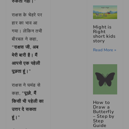
रुकता नहीं।”
राक्षस के चेहरे पर
हार का भाव आ
Might is
गया। लेकिन तभी
Right
short kids
बीरबल ने कहा,
story
“राक्षस जी, अब
Read More »
मेरी बारी है। मैं
आपसे एक पहेली
पूछता हूं।”
राक्षस ने घमंड से
कहा,
“पूछो, मैं
किसी भी पहेली का
How to
Draw a
उत्तर दे सकता
Butterfly
– Step by
हूं।”
Step
Guide