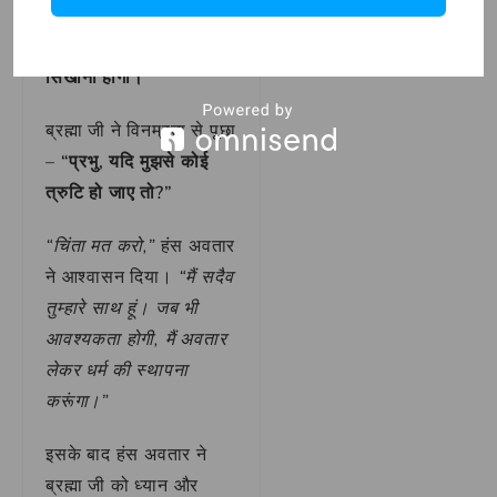
देता है, वैसे ही तुम्हें भी सत्य
और असत्य में भेद करना
सिखाना होगा।”
ब्रह्मा जी ने विनम्रता से पूछा
–
“प्रभु, यदि मुझसे कोई
त्रुटि हो जाए तो?”
“चिंता मत करो,”
हंस अवतार
ने आश्वासन दिया।
“मैं सदैव
तुम्हारे साथ हूं। जब भी
आवश्यकता होगी, मैं अवतार
लेकर धर्म की स्थापना
करूंगा।”
इसके बाद हंस अवतार ने
ब्रह्मा जी को ध्यान और