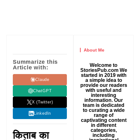
About Me
Summarize this
Welcome to
Article with:
StoriesPub.com We
started in 2019 with
Claude
a simple idea to
provide our readers
with useful and
ChatGPT
interesting
information. Our
X (Twitter)
team is dedicated
to curating a wide
LinkedIn
range of
captivating content
in different
categories,
किताब का
including