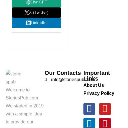
ChatGPT
X (Twitter)
LinkedIn
Our Contacts
Important
Links
info@storiespub.com
About Us
Welcome to
Privacy Policy
StoriesPub.com
We started in 2019
with a simple idea
to provide our